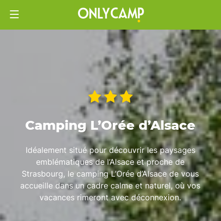
Camping L’Orée d’Alsace
Idéalement situé pour découvrir les paysages
emblématiques de l’Alsace et proche de
Strasbourg, le camping L’Orée d’Alsace de vous
accueille dans un cadre calme et naturel, où vos
vacances rimeront avec déconnexion.