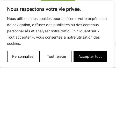
Nous respectons votre vie privée.
Nous utilisons des cookies pour améliorer votre expérience
de navigation, diffuser des publicités ou des contenus
personnalisés et analyser notre trafic. En cliquant sur «
Tout accepter », vous consentez à notre utilisation des
cookies.
RÉSERVER
Personnaliser
Tout rejeter
Accepter tout
Afficher plus de détails
Ouvert du
27/03
au
20/09/2026
Chalets et emplacements ouverts du
26/11
au
27/12/2026
118 emplacements
Rue des Sapins
67 310 Wasselonne
Voir sur la carte